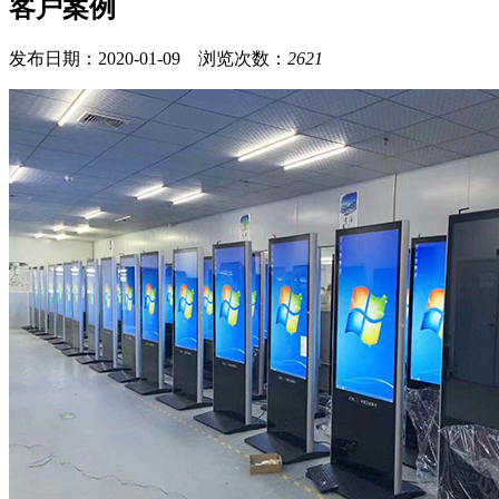
客户案例
发布日期：2020-01-09 浏览次数：
2621